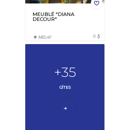
MEUBLÉ "DIANA
DECOUR"
8
MELAY
+35
GÎTES