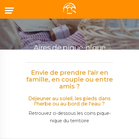
Menu
Aires de pique-nique
Envie de prendre l'air en
famille, en couple ou entre
amis ?
Déjeuner au soleil, les pieds dans
l'herbe ou au bord de l'eau ?
Retrouvez ci-dessous les coins pique-
nique du territoire