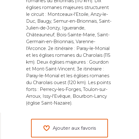
romanes du Brionnais (110 km). Dix
églises romanes majeures structurent
le circuit : Montceaux-l'Etoile, Anzy-le-
Duc, Baugy, Semur-en-Brionnais, Saint-
Julien-de-Jonzy, Iguerande,
Châteauneuf, Bois-Sainte-Marie, Saint-
Germain-en-Brionnais, Varenne-
l'Arconce. 2e itinéraire : Paray-le-Monial
et les églises romanes du Charolais (115
km). Deux églises majeures : Gourdon
et Mont-Saint-Vincent. 3e itinéraire :
Paray-le-Monial et les églises romanes
du Charolais ouest (120 km). Les points
forts : Perrecy-les-Forges, Toulon-sur-
Arroux, Issy-l'Evêque, Bourbon-Lancy
(église Saint-Nazaire).
Ajouter aux favoris