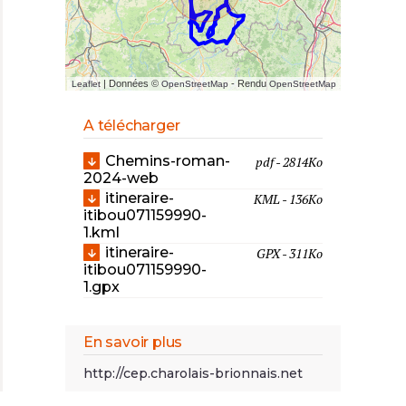
| Données ©
- Rendu
Leaflet
OpenStreetMap
OpenStreetMap
A télécharger
Chemins-roman-
pdf - 2814Ko
2024-web
itineraire-
KML - 136Ko
itibou071159990-
1.kml
itineraire-
GPX - 311Ko
itibou071159990-
1.gpx
En savoir plus
http://cep.charolais-brionnais.net