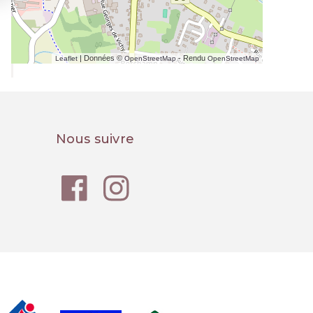
| Données ©
- Rendu
Leaflet
OpenStreetMap
OpenStreetMap
Nous suivre