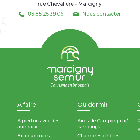
1 rue Chevalière - Marcigny
03 85 25 39 06
Nous contacter
Tourisme en brionnais
A faire
Où dormir
A pied ou avec des
Aires de Camping-car/
R
animaux
campings
A
En deux roues
Chambres d'hôtes