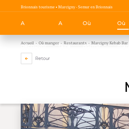
Brionnais tourisme • Marcigny - Semur en Brionnais
A
A
Où
Où
Accueil
- Où manger
-
Restaurants
- Marcigny Kebab Bar
découvrir
faire
dormir
man
Retour