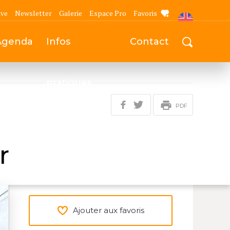
ive
Newsletter
Galerie
Espace Pro
Favoris
Agenda
Infos
Contact
pratiques
PDF
r
Ajouter aux favoris