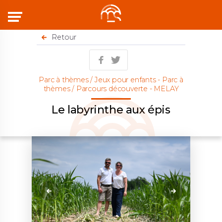
Menu
Retour
Parc à thèmes / Jeux pour enfants - Parc à
thèmes / Parcours découverte - MELAY
Le labyrinthe aux épis