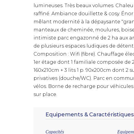
lumineuses. Très beaux volumes. Chaleur
raffiné. Ambiance douillette & cosy. É
mêlant modernité à la dépaysante "grand
manteaux de cheminée, moulures, boise
intimiste parc engazonné de 2 ha aux a
de plusieurs espaces ludiques de détente 
Composition : Wifi (fibre). Chauffage é
1er étage dont 1 familiale composée de 
160x210cm + 3 lits 1 p. 90x200cm dont 2 su
privatives (douche/WC). Parc en commun (
vélos. Borne de recharge pour véhicules
sur place.
Equipements & Caractéristiques
Capacités
Equipem