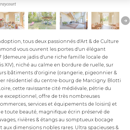
rraycourt
doption, tous deux passionnés d'Art & de Culture
aymond vous ouvrent les portes d'un élégant
 (demeure jadis d'une riche famille locale de
is XIV), niché au calme en bordure de ruelle, sur
rs bâtiments d'origine (orangerie, pigeonnier &
er résidentiel du centre-bourg de Marcigny. Blotti
ire, cette ravissante cité médiévale, pétrie du
e exceptionnel, offre de très nombreuses
ommerces, services et équipements de loisirs) et
e toute beauté, magnifique écrin préservé de
sauvages, rivières & étangs au somptueux bocage
 aux dimensions nobles rares. Ultra spacieuses &