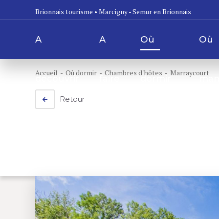
Brionnais tourisme • Marcigny - Semur en Brionnais
A
A
Où
Où
Accueil
- Où dormir
-
Chambres d'hôtes
- Marraycourt
découvrir
faire
dormir
man
Retour