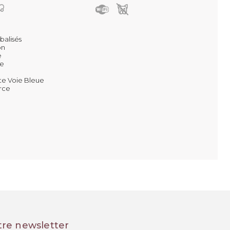
balisés
on
e
e
te Voie Bleue
rce
tre newsletter