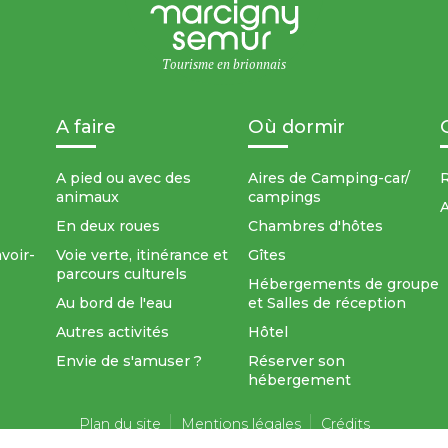
Tourisme en brionnais
A faire
Où dormir
A pied ou avec des
Aires de Camping-car/
R
animaux
campings
A
En deux roues
Chambres d'hôtes
avoir-
Voie verte, itinérance et
Gîtes
parcours culturels
Hébergements de groupe
Au bord de l'eau
et Salles de réception
Autres activités
Hôtel
Envie de s'amuser ?
Réserver son
hébergement
Plan du site
Mentions légales
Crédits