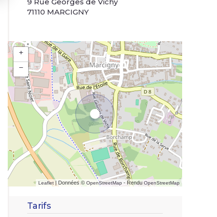
9 Rue Georges de Vichy
71110 MARCIGNY
+
−
| Données ©
- Rendu
Leaflet
OpenStreetMap
OpenStreetMap
Tarifs